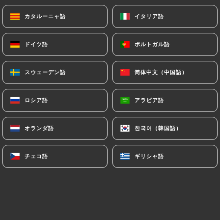
カタルーニャ語
カタルーニャ語
イタリア語
イタリア語
ドイツ語
ドイツ語
ポルトガル語
ポルトガル語
スウェーデン語
スウェーデン語
简体中文（中国語）
简体中文（中国語）
ロシア語
ロシア語
アラビア語
アラビア語
オランダ語
オランダ語
한국어（韓国語）
한국어（韓国語）
チェコ語
チェコ語
ギリシャ語
ギリシャ語