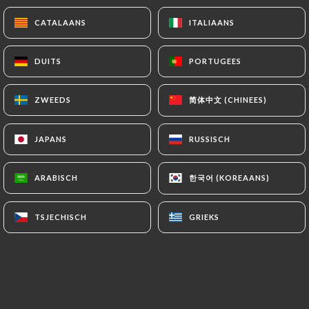
CATALAANS
CATALAANS
ITALIAANS
ITALIAANS
DUITS
DUITS
PORTUGEES
PORTUGEES
简体中文 (CHINEES)
简体中文 (CHINEES)
ZWEEDS
ZWEEDS
JAPANS
JAPANS
RUSSISCH
RUSSISCH
한국어 (KOREAANS)
한국어 (KOREAANS)
ARABISCH
ARABISCH
TSJECHISCH
TSJECHISCH
GRIEKS
GRIEKS